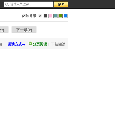
阅读背景
色
灰
红
蓝
绿
蓝
ht
)
下一章(
x
)
路
阅读方式→
分页阅读
|
下拉阅读