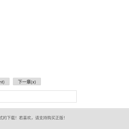
ht
)
下一章(
x
)
形式的下载！若喜欢，请支持购买正版！