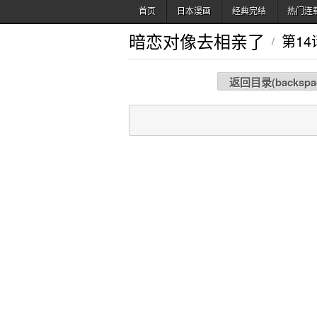
首页
日本漫画
经典完结
热门连
暗恋对像去相亲了
第14
/
返回目录(
backspa