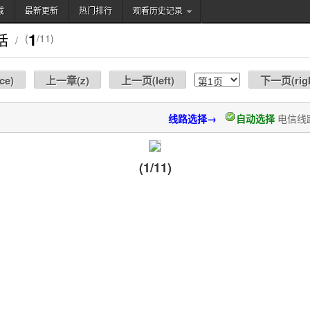
载
最新更新
热门排行
观看历史记录
搜索
1
话
(
/11)
/
ce
)
上一章(
z
)
上一页(
left
)
下一页(
rig
线路选择→
自动选择
电信线
(1/11)