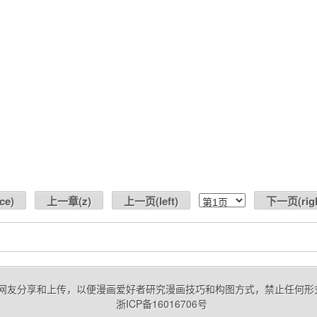
ce
)
上一章(
z
)
上一页(
left
)
下一页(
rig
 来自网友分享和上传，以便漫画爱好者研究漫画技巧和构图方式，禁止任何
浙ICP备16016706号