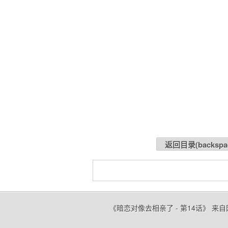
返回目录(
backspa
《暗恋对像去相亲了 - 第14话》